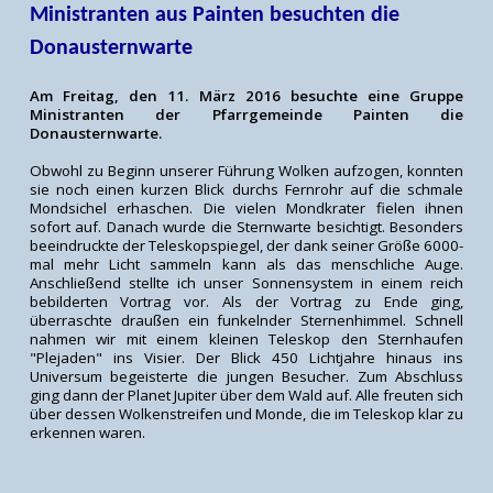
Ministranten aus Painten besuchten die
Donausternwarte
Am Freitag, den 11. März 2016 besuchte eine Gruppe
Ministranten der Pfarrgemeinde Painten die
Donausternwarte.
Obwohl zu Beginn unserer Führung Wolken aufzogen, konnten
sie noch einen kurzen Blick durchs Fernrohr auf die schmale
Mondsichel erhaschen. Die vielen Mondkrater fielen ihnen
sofort auf. Danach wurde die Sternwarte besichtigt. Besonders
beeindruckte der Teleskopspiegel, der dank seiner Größe 6000-
mal mehr Licht sammeln kann als das menschliche Auge.
Anschließend stellte ich unser Sonnensystem in einem reich
bebilderten Vortrag vor. Als der Vortrag zu Ende ging,
überraschte draußen ein funkelnder Sternenhimmel. Schnell
nahmen wir mit einem kleinen Teleskop den Sternhaufen
"Plejaden" ins Visier. Der Blick 450 Lichtjahre hinaus ins
Universum begeisterte die jungen Besucher. Zum Abschluss
ging dann der Planet Jupiter über dem Wald auf. Alle freuten sich
über dessen Wolkenstreifen und Monde, die im Teleskop klar zu
erkennen waren.