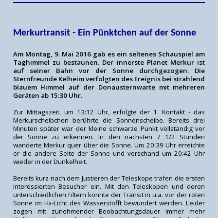
Merkurtransit - Ein Pünktchen auf der Sonne
Am Montag, 9. Mai 2016 gab es ein seltenes Schauspiel am
Taghimmel zu bestaunen. Der innerste Planet Merkur ist
auf seiner Bahn vor der Sonne durchgezogen. Die
Sternfreunde Kelheim verfolgten des Ereignis bei strahlend
blauem Himmel auf der Donausternwarte mit mehreren
Geräten ab 15:30 Uhr.
Zur Mittagszeit, um 13:12 Uhr, erfolgte der 1. Kontakt - das
Merkurscheibchen berührte die Sonnenscheibe. Bereits drei
Minuten später war der kleine schwarze Punkt vollständig vor
der Sonne zu erkennen. In den nächsten 7 1/2 Stunden
wanderte Merkur quer über die Sonne. Um 20:39 Uhr erreichte
er die andere Seite der Sonne und verschand um 20:42 Uhr
wieder in der Dunkelheit.
Bereits kurz nach dem Justieren der Teleskope trafen die ersten
interessierten Besucher ein. Mit den Teleskopen und deren
unterschiedlichen Filtern konnte der Transit in u.a. vor der roten
Sonne im H
-Licht des Wasserstofft bewundert werden. Leider
a
zogen mit zunehmender Beobachtungsdauer immer mehr