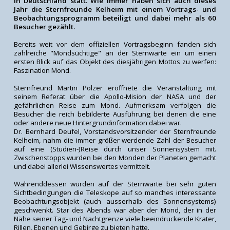
in Deutschland statt. Wie immer haben sich auch dieses
Jahr die Sternfreunde Kelheim mit einem Vortrags- und
Beobachtungsprogramm beteiligt und dabei mehr als 60
Besucher gezählt.
Bereits weit vor dem offiziellen Vortragsbeginn fanden sich
zahlreiche "Mondsüchtige" an der Sternwarte ein um einen
ersten Blick auf das Objekt des diesjährigen Mottos zu werfen:
Faszination Mond.
Sternfreund Martin Polzer eröffnete die Veranstaltung mit
seinem Referat über die Apollo-Mision der NASA und der
gefährlichen Reise zum Mond. Aufmerksam verfolgen die
Besucher die reich bebilderte Ausführung bei denen die eine
oder andere neue Hintergrundinformation dabei war.
Dr. Bernhard Deufel, Vorstandsvorsitzender der Sternfreunde
Kelheim, nahm die immer größer werdende Zahl der Besucher
auf eine (Studien-)Reise durch unser Sonnensystem mit.
Zwischenstopps wurden bei den Monden der Planeten gemacht
und dabei allerlei Wissenswertes vermittelt.
Währenddessen wurden auf der Sternwarte bei sehr guten
Sichtbedingungen die Teleskope auf so manches interessante
Beobachtungsobjekt (auch ausserhalb des Sonnensystems)
geschwenkt. Star des Abends war aber der Mond, der in der
Nähe seiner Tag- und Nachtgrenze viele beeindruckende Krater,
Rillen, Ebenen und Gebirge zu bieten hatte.