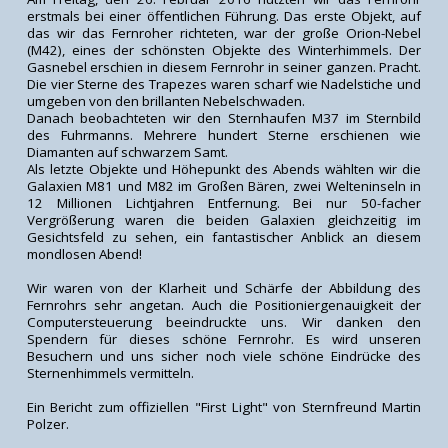
erstmals bei einer öffentlichen Führung. Das erste Objekt, auf
das wir das Fernroher richteten, war der große Orion-Nebel
(M42), eines der schönsten Objekte des Winterhimmels. Der
Gasnebel erschien in diesem Fernrohr in seiner ganzen. Pracht.
Die vier Sterne des Trapezes waren scharf wie Nadelstiche und
umgeben von den brillanten Nebelschwaden.
Danach beobachteten wir den Sternhaufen M37 im Sternbild
des Fuhrmanns. Mehrere hundert Sterne erschienen wie
Diamanten auf schwarzem Samt.
Als letzte Objekte und Höhepunkt des Abends wählten wir die
Galaxien M81 und M82 im Großen Bären, zwei Welteninseln in
12 Millionen Lichtjahren Entfernung. Bei nur 50-facher
Vergrößerung waren die beiden Galaxien gleichzeitig im
Gesichtsfeld zu sehen, ein fantastischer Anblick an diesem
mondlosen Abend!
Wir waren von der Klarheit und Schärfe der Abbildung des
Fernrohrs sehr angetan. Auch die Positioniergenauigkeit der
Computersteuerung beeindruckte uns. Wir danken den
Spendern für dieses schöne Fernrohr. Es wird unseren
Besuchern und uns sicher noch viele schöne Eindrücke des
Sternenhimmels vermitteln.
Ein Bericht zum offiziellen "First Light" von Sternfreund Martin
Polzer.